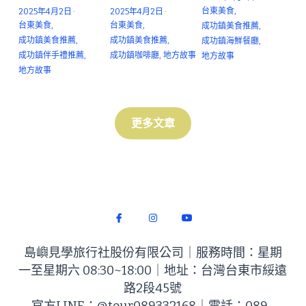
台東美食,
2025年4月2日
·
2025年4月2日
·
台東美食,
台東美食,
綠島餐廳
成功鎮美食推薦,
島嶼見學
成功鎮美食推薦,
成功鎮美食推薦,
成功鎮海鮮餐廳,
成功鎮伴手禮推薦,
成功鎮咖啡廳,
地方故事
地方故事
交通資訊
誠徵夥伴
地方故事
無障礙資訊
永續採購
更多文章
環境保育
聯絡我們
官方LINE
島嶼見學旅行社股份有限公司｜服務時間：星期
一至星期六 08:30~18:00｜地址：台灣台東市綏遠
路2段45號