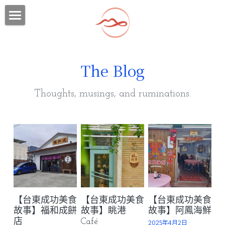
×
×
部落格分類
商品分類
首頁
所有商品分類
所有博客分類
2026 台東森林公園定向越野特企遊程
The Blog
台東定向越野行程一
潛綠島
行程一：卑南遺址與部落花環手作之旅
Thoughts, musings, and ruminations.
台東定向越野行程二
行程二：寶桑舊街鯉魚山漫步與慢食饗宴
潮成功
獨家玩法
台東定向越野行程三
行程三：知本五感補給與森林神經導航
2025綠島壯遊點
慢台東
環境教育
台東定向越野行程四
行程四：新港職人與手作柴魚蜜體驗
2025 In Search of the Sea Route
綠島地圖
獨家玩法
潛水證照
東海岸 | 海腳尋鯨記
必備小物
卑南遺址三日遊
懶人包
【台東成功美食
【台東成功美食
【台東成功美食
故事】福和成餅
故事】眺港
故事】阿鳳海鮮
店
Café
關於我們
綠島住宿
2025年4月2日
·