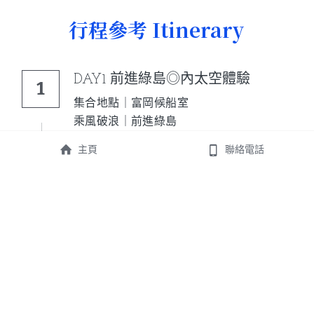
行程參考 Itinerary
DAY1 前進綠島◎內太空體驗
1
集合地點｜富岡候船室
乘風破浪｜前進綠島
潛進綠島｜船潛活動I
主頁
聯絡電話
享用晚餐｜慢食綠島(自理)
DAY2 內太空◎潛水旅遊
2
享用早餐｜民宿
潛進綠島｜船潛活動II
潛進綠島｜船潛活動III
享用午餐｜慢食綠島(自理)