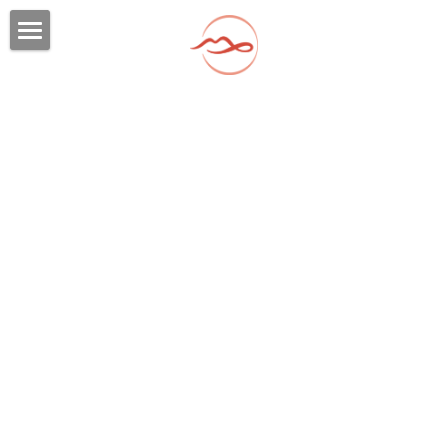
×
×
部落格分類
商品分類
首頁
所有商品分類
所有博客分類
2026 台東森林公園定向越野特企遊程
台東定向越野行程一
潛綠島
行程一：卑南遺址與部落花環手作之旅
台東定向越野行程二
行程二：寶桑舊街鯉魚山漫步與慢食饗宴
潮成功
獨家玩法
台東定向越野行程三
行程三：知本五感補給與森林神經導航
2025綠島壯遊點
慢台東
環境教育
台東定向越野行程四
行程四：新港職人與手作柴魚蜜體驗
2025 In Search of the Sea Route
綠島地圖
獨家玩法
潛水證照
東海岸 | 海腳尋鯨記
必備小物
卑南遺址三日遊
懶人包
關於我們
綠島住宿