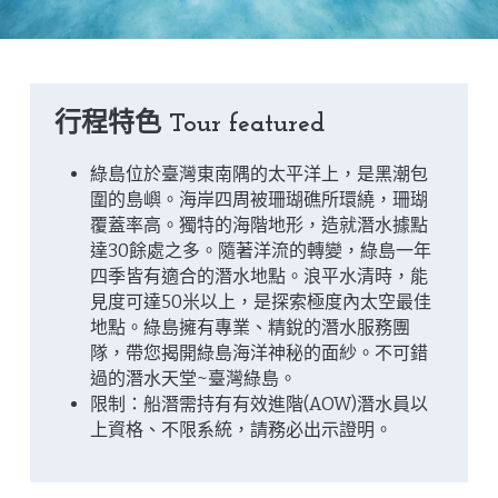
行程特色 Tour featured
綠島位於臺灣東南隅的太平洋上，是黑潮包
圍的島嶼。海岸四周被珊瑚礁所環繞，珊瑚
覆蓋率高。獨特的海階地形，造就潛水據點
達30餘處之多。隨著洋流的轉變，綠島一年
四季皆有適合的潛水地點。浪平水清時，能
見度可達50米以上，是探索極度內太空最佳
地點。綠島擁有專業、精銳的潛水服務團
隊，帶您揭開綠島海洋神秘的面紗。不可錯
過的潛水天堂~臺灣綠島。
限制：船潛需持有有效進階(AOW)潛水員以
上資格、不限系統，請務必出示證明。