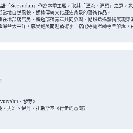
族語「Sicevudan」作為本季主題，取其「匯流、源頭」之意
近當地自然風貌，揉捻傳統文化歷史背景的藝術作品。
連在地部落居民，廣邀部落青年共同參與，期盼透過藝術展現東
望深藍太平洋，感受絕美南迴藝術季，搭配導覽老師專業解說，
師
》
uwa’an・發芽》
潮・男》、伊丹・扎勒斯基《行走的意識》