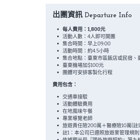
出團資訊 
Departure Info
每人費用：1,800元
活動人數：4人即可開團
集合時間：早上09:00
活動時間：​​約4.5小時
集合地點：臺東市區飯店或民宿、
臺東機場加$100元
團體可安排客製化行程
費用包含：
交通車接駁 
活動體驗費用 
在地風味午餐 
專業導覽老師 
旅遊責任險200萬＋醫療險10萬(註1)
註1：本公司已遵照旅遊業管理規則
依據觀光局『國外旅遊契約』第九