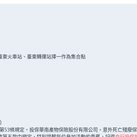
臺東火車站、臺東轉運站擇一作為集合點
 
第53條規定，投保華南產物保險股份有限公司，意外死亡殘廢保額
條第五款中規定，特別提醒每位參加活動的貴賓，記得
自行投保