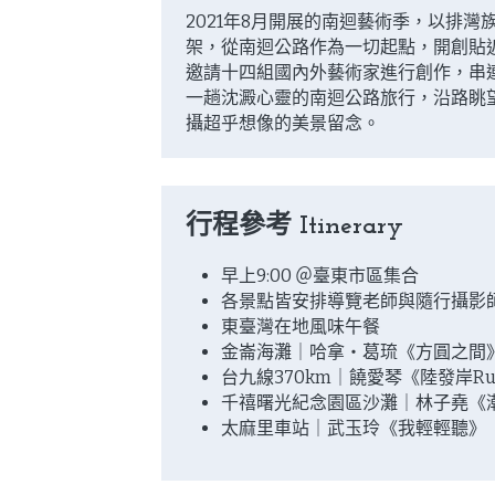
2021年8月開展的南迴藝術季，以排灣
架，從南迴公路作為一切起點，開創貼
邀請十四組國內外藝術家進行創作，串
一趟沈澱心靈的南迴公路旅行，沿路眺
攝超乎想像的美景留念。
行程參考 Itinerary
早上9:00 ＠臺東市區集合
各景點皆安排導覽老師與隨行攝影
東臺灣在地風味午餐
金崙海灘｜哈拿・葛琉《方圓之間
台九線370km｜饒愛琴《陸發岸Ruv
千禧曙光紀念園區沙灘｜林子堯《
太麻里車站｜武玉玲《我輕輕聽》