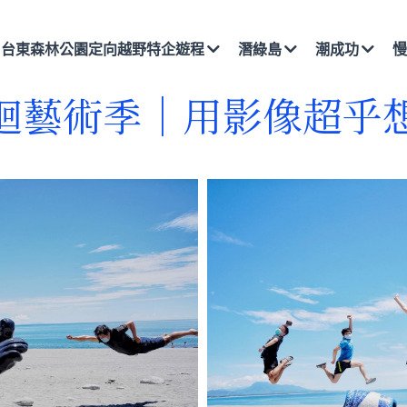
26 台東森林公園定向越野特企遊程
潛綠島
潮成功
慢
迴藝術季｜用影像超乎