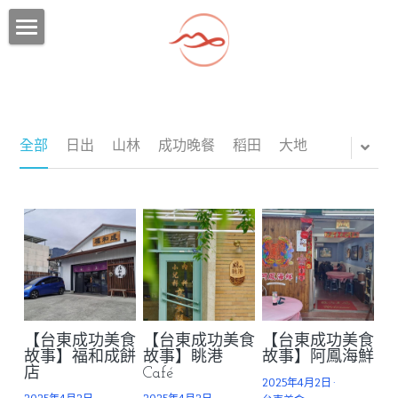
×
×
部落格分類
商品分類
首頁
所有商品分類
所有博客分類
2026 台東森林公園定向越野特企遊程
台東定向越野行程一
潛綠島
行程一：卑南遺址與部落花環手作之旅
全部
日出
山林
成功晚餐
稻田
大地
台東定向越野行程二
行程二：寶桑舊街鯉魚山漫步與慢食饗宴
潮成功
獨家玩法
台東定向越野行程三
行程三：知本五感補給與森林神經導航
2025綠島壯遊點
慢台東
環境教育
台東定向越野行程四
行程四：新港職人與手作柴魚蜜體驗
2025 In Search of the Sea Route
綠島地圖
獨家玩法
潛水證照
東海岸 | 海腳尋鯨記
必備小物
【台東成功美食
【台東成功美食
【台東成功美食
卑南遺址三日遊
懶人包
故事】福和成餅
故事】眺港
故事】阿鳳海鮮
店
Café
2025年4月2日
·
關於我們
綠島住宿