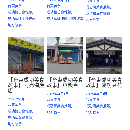
2025年4月2日
·
2025年4月2日
·
台東美食,
台東美食,
台東美食,
成功鎮美食推薦,
綠島餐廳
島嶼見學
成功鎮美食推薦,
成功鎮美食推薦,
成功鎮海鮮餐廳,
成功鎮伴手禮推薦,
成功鎮咖啡廳,
地方故事
地方故事
交通資訊
誠徵夥伴
地方故事
無障礙資訊
永續採購
環境保育
聯絡我們
【台東成功美食
【台東成功美食
【台東成功美食
故事】阿亮海產
故事】東粄香
故事】成功豆花
店
官方LINE
2025年4月1日
·
2025年4月1日
·
2025年4月1日
·
台東美食,
台東美食,
台東美食,
成功鎮美食推薦,
成功鎮美食推薦,
成功鎮美食推薦,
地方故事
地方故事
成功鎮海鮮餐廳,
地方故事