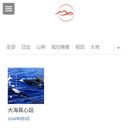
×
×
部落格分類
商品分類
首頁
所有商品分類
所有博客分類
2026 台東森林公園定向越野特企遊程
台東定向越野行程一
潛綠島
行程一：卑南遺址與部落花環手作之旅
全部
日出
山林
成功晚餐
稻田
大地
台東定向越野行程二
行程二：寶桑舊街鯉魚山漫步與慢食饗宴
潮成功
獨家玩法
台東定向越野行程三
行程三：知本五感補給與森林神經導航
2025綠島壯遊點
慢台東
環境教育
台東定向越野行程四
行程四：新港職人與手作柴魚蜜體驗
2025 In Search of the Sea Route
綠島地圖
獨家玩法
潛水證照
東海岸 | 海腳尋鯨記
必備小物
大海真心話
卑南遺址三日遊
懶人包
2024年1月3日
關於我們
綠島住宿