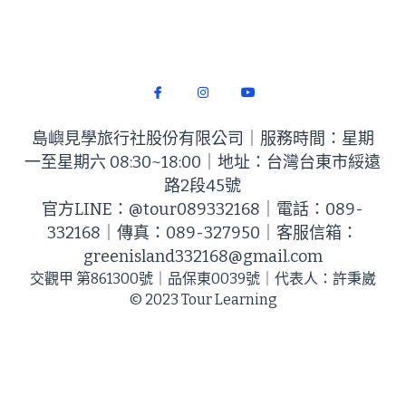
綠島餐廳
島嶼見學
交通資訊
誠徵夥伴
無障礙資訊
島嶼見學旅行社股份有限公司｜服務時間：星期
一至星期六 08:30~18:00｜地址：台灣台東市綏遠
永續採購
路2段45號
環境保育
官方LINE：@tour089332168｜電話：089-
332168｜​傳真：089-327950｜客服信箱：
聯絡我們
greenisland332168@gmail.com
交觀甲 第861300號​｜品保東0039​號｜代表人：許秉崴
官方LINE
© 2023 Tour Learning